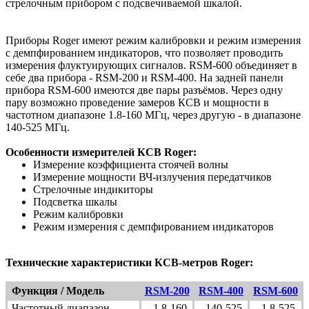
стрелочным прибором с подсвечиваемой шкалой.
Приборы Roger имеют режим калибровки и режим измерения
с демпфированием индикаторов, что позволяет проводить
измерения флуктуирующих сигналов. RSM-600 объединяет в
себе два прибора - RSM-200 и RSM-400. На задней панели
прибора RSM-600 имеются две пары разъёмов. Через одну
пару возможно проведение замеров КСВ и мощности в
частотном диапазоне 1.8-160 МГц, через другую - в диапазоне
140-525 МГц.
Особенности измерителей КСВ Roger:
Измерение коэффициента стоячей волны
Измерение мощности ВЧ-излучения передатчиков
Стрелочные индикиторы
Подсветка шкалы
Режим калибровки
Режим измерения с демпфированием индикаторов
Технические характеристики КСВ-метров Roger:
Функция / Модель
RSM-200
RSM-400
RSM-600
Частотный диапазон
1.8-160
140-525
1.8-525