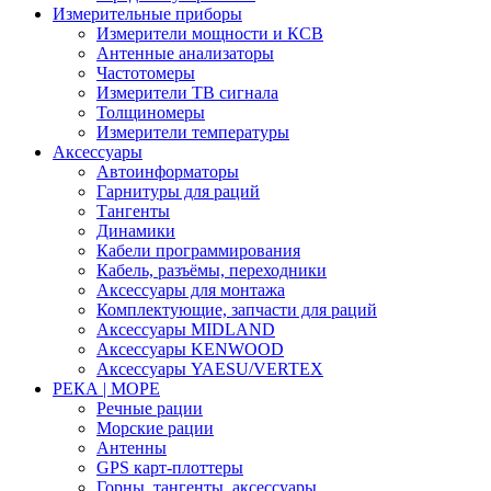
Измерительные приборы
Измерители мощности и КСВ
Антенные анализаторы
Частотомеры
Измерители ТВ сигнала
Толщиномеры
Измерители температуры
Аксессуары
Автоинформаторы
Гарнитуры для раций
Тангенты
Динамики
Кабели программирования
Кабель, разъёмы, переходники
Аксессуары для монтажа
Комплектующие, запчасти для раций
Аксессуары MIDLAND
Аксессуары KENWOOD
Аксессуары YAESU/VERTEX
РЕКА | МОРЕ
Речные рации
Морские рации
Антенны
GPS карт-плоттеры
Горны, тангенты, аксессуары